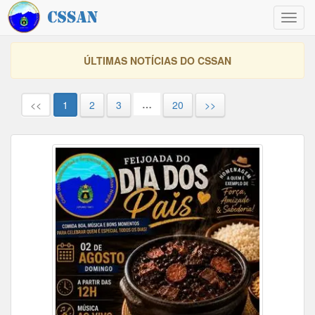
Toggl
navig
ÚLTIMAS NOTÍCIAS DO CSSAN
…
<<
1
2
3
20
>>